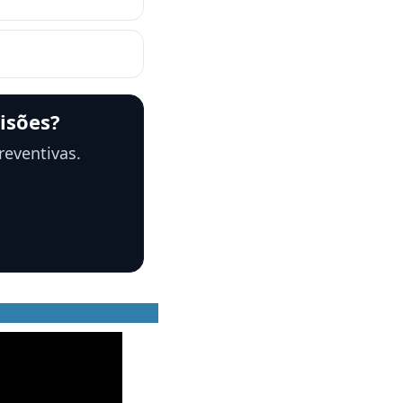
cisões?
reventivas.