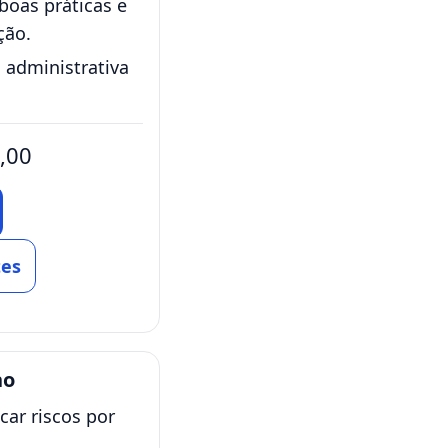
boas práticas e
ção.
 administrativa
,00
tes
ho
car riscos por