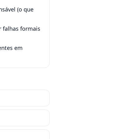
sável (o que
r falhas formais
tentes em