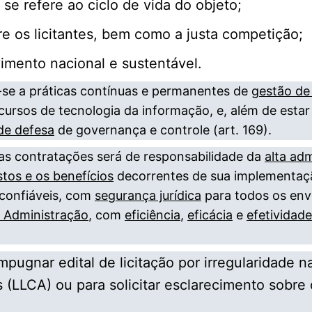
se refere ao ciclo de vida do objeto;
re os licitantes, bem como a justa competição;
vimento nacional e sustentável.
-se a práticas contínuas e permanentes de
gestão de 
ecursos de tecnologia da informação, e, além de esta
 de defesa
de governança e controle (art. 169).
s contratações será de responsabilidade da
alta adm
stos e os benefícios
decorrentes de sua implementaç
confiáveis, com
segurança jurídica
para todos os env
a Administração
, com
eficiência
,
eficácia
e
efetividade
mpugnar edital de licitação por irregularidade na
os (LLCA) ou para solicitar esclarecimento sobre