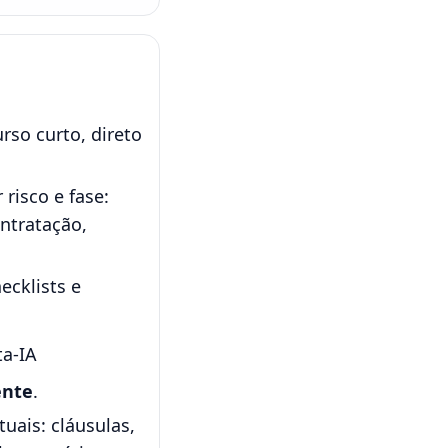
rso curto, direto
risco e fase:
ontratação,
ecklists e
ta-IA
ente
.
uais: cláusulas,