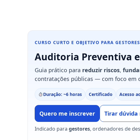
CURSO CURTO E OBJETIVO PARA GESTORE
Auditoria Preventiva 
Guia prático para
reduzir riscos
,
funda
contratações públicas — com foco em c
Duração: ~6 horas
Certificado
Acesso ao
Quero me inscrever
Tirar dúvid
Indicado para
gestores
, ordenadores de desp