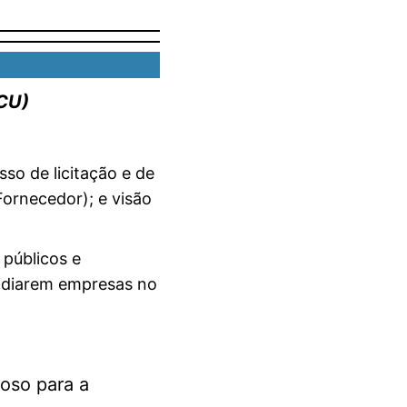
TCU)
so de licitação e de
ornecedor); e visão
 públicos e
sidiarem empresas no
joso para a