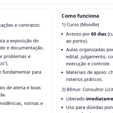
Como funciona
1) Curso (Moodle)
tações e contratos:
Acesso por
60 dias
(cu
ta a exposição do
ao ponto).
odo e documentação.
Aulas organizadas por 
ar problemas e
edital, julgamento, c
s”).
execução e controle.
 e fundamentar para
Materiais de apoio: ch
roteiros práticos.
ais de alerta e boas
2) Bônus: Consultor Lici
da.
Liberado
imediatam
evidências, rotinas e
Uso para dúvidas pont