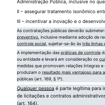
Administração Pública, inclusive no que 
II – assegurar tratamento isonômico ent
III – incentivar a inovação e o desenvol
As contratações públicas deverão submeter
preventivo
, inclusive mediante adoção de r
controle social
, sujeitar-se-ão às
três linhas
A implementação das
práticas de controle
da
ou entidade e levará em consideração os
cu
medidas que promovam relações íntegras e 
produzam o
resultado mais vantajoso para 
públicas (art. 169, § 1º).
Qualquer pessoa
é parte legítima para i
de licitações e contratos administrativ
(art. 164).