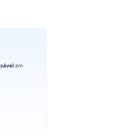
sável
em