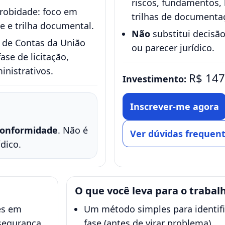
riscos, fundamentos, 
probidade: foco em
trilhas de documenta
e e trilha documental.
Não
substitui decisão
 de Contas da União
ou parecer jurídico.
ase de licitação,
inistrativos.
R$ 147
Investimento:
Inscrever-me agora
conformidade
. Não é
Ver dúvidas frequen
dico.
O que você leva para o trabal
es em
Um método simples para identifi
 segurança
fase (antes de virar problema).