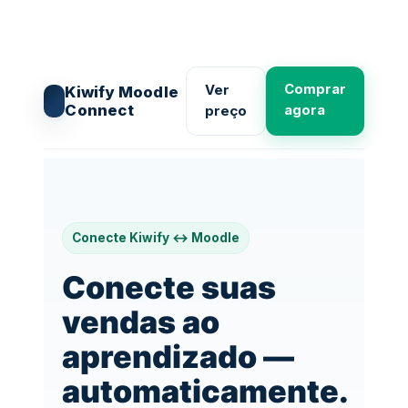
Pular
para
o
conteúdo
Comprar
Ver
Kiwify Moodle
Connect
agora
preço
Conecte Kiwify ↔ Moodle
Conecte suas
vendas ao
aprendizado —
automaticamente.