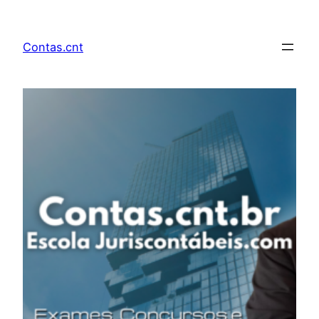
Pular
para
Contas.cnt
o
conteúdo