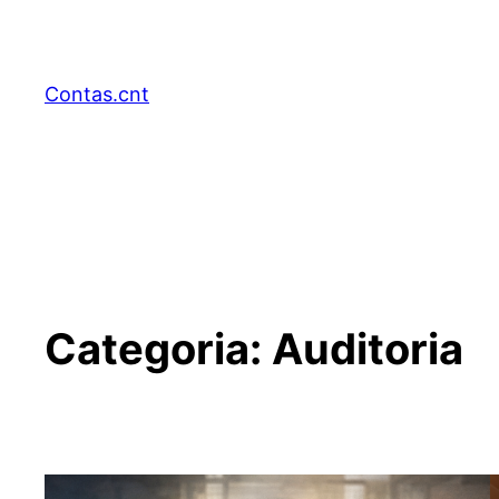
Pular
para
o
Contas.cnt
conteúdo
Categoria:
Auditoria