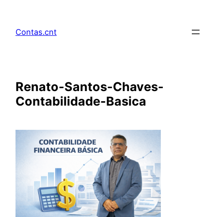
Pular
para
Contas.cnt
o
conteúdo
Renato-Santos-Chaves-
Contabilidade-Basica