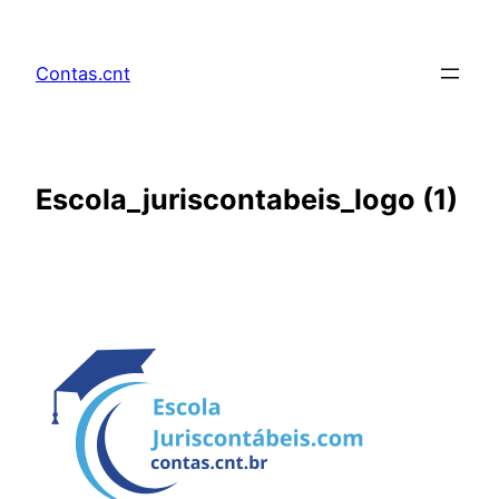
Pular
para
Contas.cnt
o
conteúdo
Escola_juriscontabeis_logo (1)