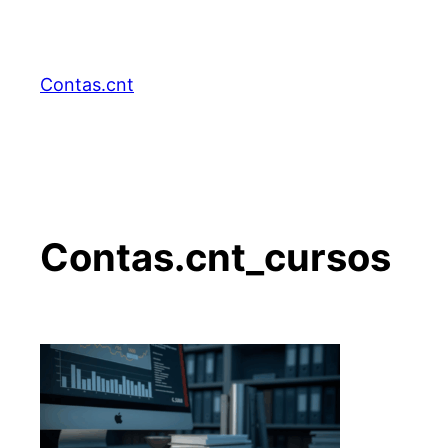
Pular
para
o
Contas.cnt
conteúdo
Contas.cnt_cursos