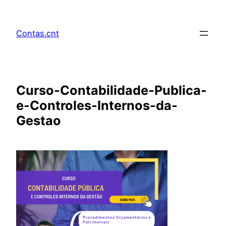
Pular
para
Contas.cnt
o
conteúdo
Curso-Contabilidade-Publica-
e-Controles-Internos-da-
Gestao