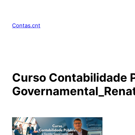
Pular
para
o
Contas.cnt
conteúdo
Curso Contabilidade 
Governamental_Rena