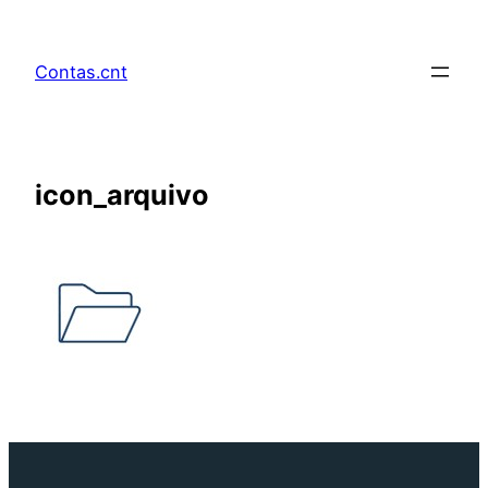
Pular
para
Contas.cnt
o
conteúdo
icon_arquivo