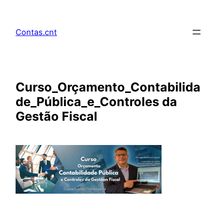
Pular
para
Contas.cnt
o
conteúdo
Curso_Orçamento_Contabilida
de_Pública_e_Controles da
Gestão Fiscal