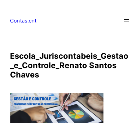
Pular
para
Contas.cnt
o
conteúdo
Escola_Juriscontabeis_Gestao
_e_Controle_Renato Santos
Chaves