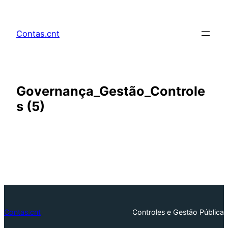
Pular
para
Contas.cnt
o
conteúdo
Governança_Gestão_Controle
s (5)
Contas.cnt
Controles e Gestão Pública