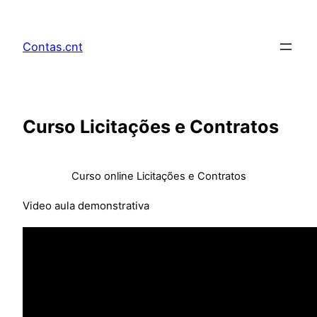
Pular
para
Contas.cnt
o
conteúdo
Curso Licitações e Contratos
Curso online Licitações e Contratos
Video aula demonstrativa