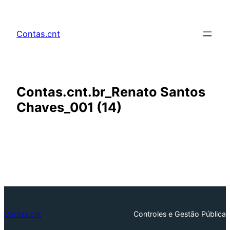
Pular
para
Contas.cnt
o
conteúdo
Contas.cnt.br_Renato Santos
Chaves_001 (14)
Contas.cnt
Controles e Gestão Pública