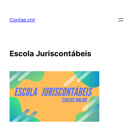
Pular
para
Contas.cnt
o
conteúdo
Escola Juriscontábeis