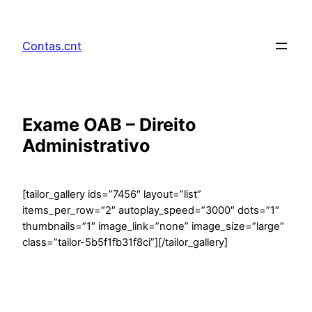
Pular
para
Contas.cnt
o
conteúdo
Exame OAB – Direito
Administrativo
[tailor_gallery ids=”7456″ layout=”list”
items_per_row=”2″ autoplay_speed=”3000″ dots=”1″
thumbnails=”1″ image_link=”none” image_size=”large”
class=”tailor-5b5f1fb31f8ci”][/tailor_gallery]
ESTUDO APLICADO DE NORMAS
PARA PEÇAS E QUESTÕES