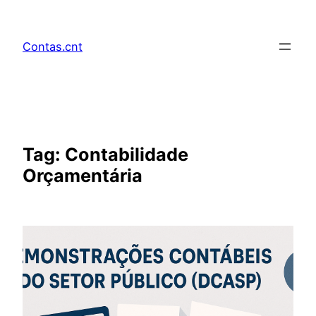
Pular
para
Contas.cnt
o
conteúdo
Tag:
Contabilidade
Orçamentária