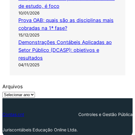
de estudo, é foco
10/01/2026
Prova OAB: quais são as disciplinas mais
cobradas na 1ª fase?
15/12/2025
Demonstrações Contábeis Aplicadas ao
Setor Público (DCASP): objetivos e
resultados
04/11/2025
Arquivos
Contas.cnt
Controles e Gestão Pública
Juriscontábeis Educação Online Ltda.