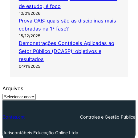
de estudo, é foco
10/01/2026
Prova OAB: quais são as disciplinas mais
cobradas na 1ª fase?
15/12/2025
Demonstrações Contábeis Aplicadas ao
Setor Público (DCASP): objetivos e
resultados
04/11/2025
Arquivos
Contas.cnt
Controles e Gestão Pública
Juriscontábeis Educação Online Ltda.