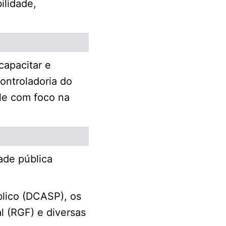
ilidade,
capacitar e
ontroladoria do
ole com foco na
ade pública
blico (DCASP), os
l (RGF) e diversas