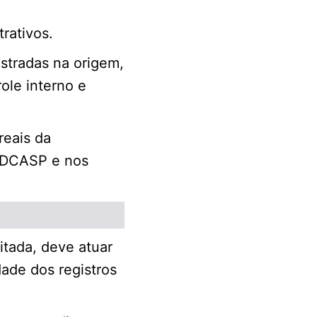
rativos.
istradas na origem,
role interno e
reais da
s DCASP e nos
itada, deve atuar
dade dos registros