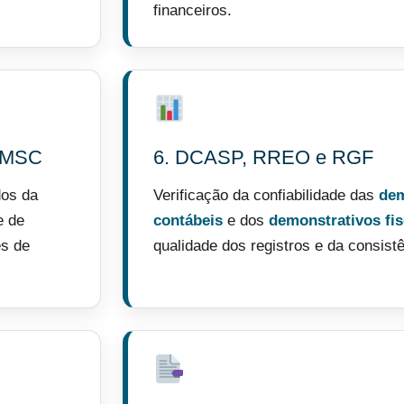
financeiros.
— MSC
6. DCASP, RREO e RGF
dos da
Verificação da confiabilidade das
de
e de
contábeis
e dos
demonstrativos fis
es de
qualidade dos registros e da consis