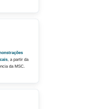
monstrações
cais
, a partir da
tência da MSC.