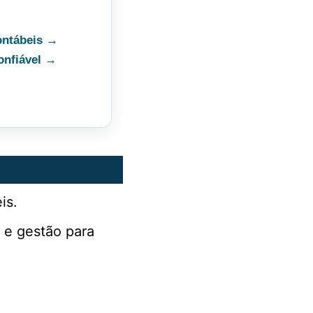
ontábeis →
onfiável →
is.
e e gestão para