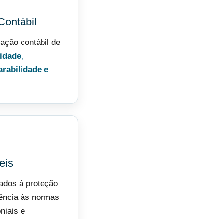
Contábil
mação contábil de
nidade,
arabilidade e
eis
tados à proteção
rência às normas
niais e