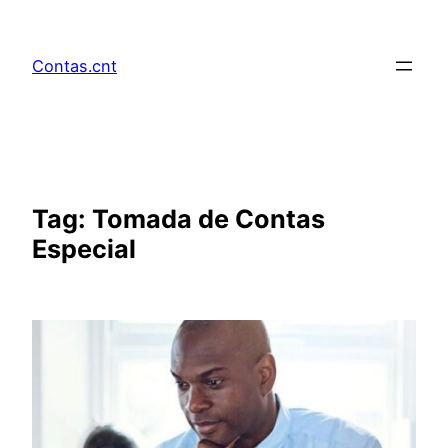
Pular
para
Contas.cnt
o
conteúdo
Tag:
Tomada de Contas
Especial