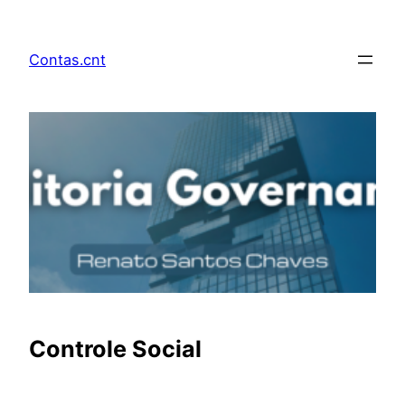
Pular
para
Contas.cnt
o
conteúdo
Controle Social