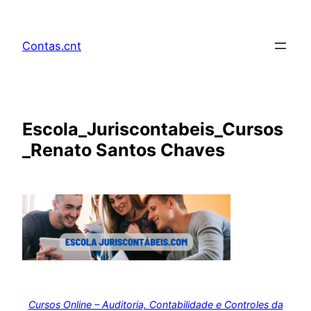
Pular
para
Contas.cnt
o
conteúdo
Escola_Juriscontabeis_Cursos
_Renato Santos Chaves
Cursos Online – Auditoria, Contabilidade e Controles da