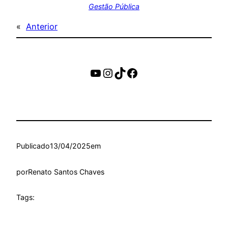
Gestão Pública
«
Anterior
https://www.youtube.c
Instagram
TikTok
Facebook
Publicado
13/04/2025
em
por
Renato Santos Chaves
Tags: