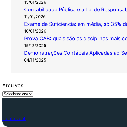
15/01/2026
Contabilidade Pública e a Lei de Responsab
11/01/2026
Exame de Suficiência: em média, só 35% d
10/01/2026
Prova OAB: quais são as disciplinas mais c
15/12/2025
Demonstrações Contábeis Aplicadas ao Set
04/11/2025
Arquivos
Contas.cnt