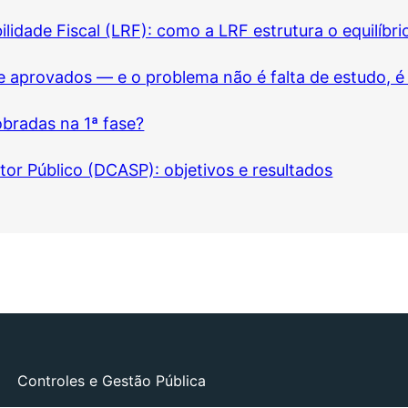
ilidade Fiscal (LRF): como a LRF estrutura o equilíbri
e aprovados — e o problema não é falta de estudo, é
obradas na 1ª fase?
or Público (DCASP): objetivos e resultados
Controles e Gestão Pública