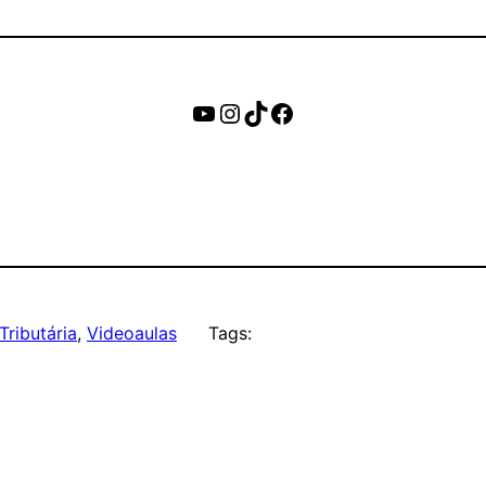
https://www.youtube.c
Instagram
TikTok
Facebook
Tributária
, 
Videoaulas
Tags: