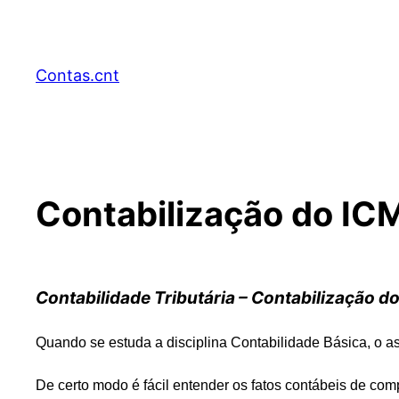
Pular
para
o
Contas.cnt
conteúdo
Contabilização do IC
Contabilidade Tributária – Contabilização d
Quando se estuda a disciplina Contabilidade Básica, o a
De certo modo é fácil entender os fatos contábeis de comp