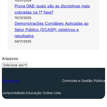
10/01/2026
Prova OAB: quais são as disciplinas mais
cobradas na 1ª fase?
15/12/2025
Demonstrações Contábeis Aplicadas ao
Setor Público (DCASP): objetivos e
resultados
04/11/2025
Arquivos
Contas.cnt
Controles e Gestão Pública
Juriscontábeis Educação Online Ltda.