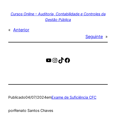
Cursos Online – Auditoria, Contabilidade e Controles da
Gestão Pública
«
Anterior
Seguinte
»
https://www.youtube.c
Instagram
TikTok
Facebook
Publicado
04/07/2024
em
Exame de Suficiência CFC
por
Renato Santos Chaves