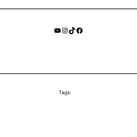
https://www.youtube.c
Instagram
TikTok
Facebook
Tags: