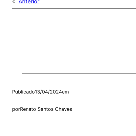
«
Anterior
Publicado
13/04/2024
em
por
Renato Santos Chaves