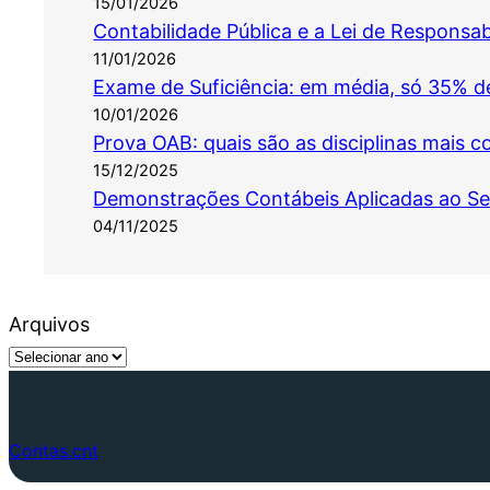
15/01/2026
Contabilidade Pública e a Lei de Responsab
11/01/2026
Exame de Suficiência: em média, só 35% d
10/01/2026
Prova OAB: quais são as disciplinas mais c
15/12/2025
Demonstrações Contábeis Aplicadas ao Set
04/11/2025
Arquivos
Contas.cnt