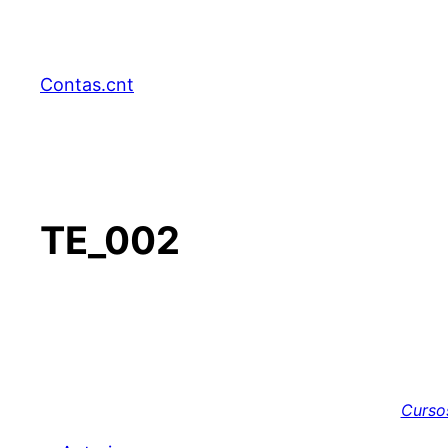
Pular
para
o
Contas.cnt
conteúdo
TE_002
Cursos