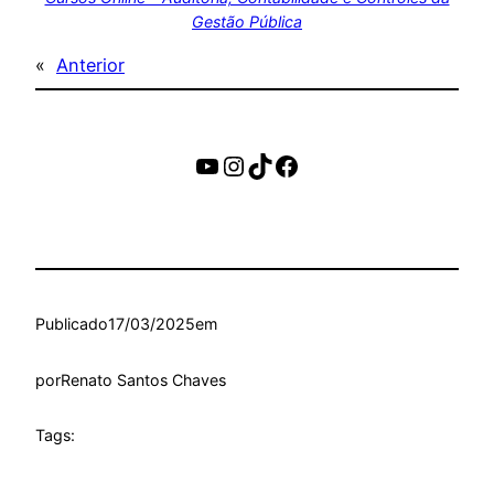
Gestão Pública
«
Anterior
https://www.youtube.c
Instagram
TikTok
Facebook
Publicado
17/03/2025
em
por
Renato Santos Chaves
Tags: