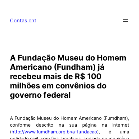
Pular
para
Contas.cnt
o
conteúdo
A Fundação Museu do Homem
Americano (Fundham) já
recebeu mais de R$ 100
milhões em convênios do
governo federal
A Fundação Museu do Homem Americano (Fumdham),
conforme descrito na sua página na internet
(
http://www.fumdham.org.br/a-fundacao
), é uma
entidade civil, sem fins lucrativos, sediada no município