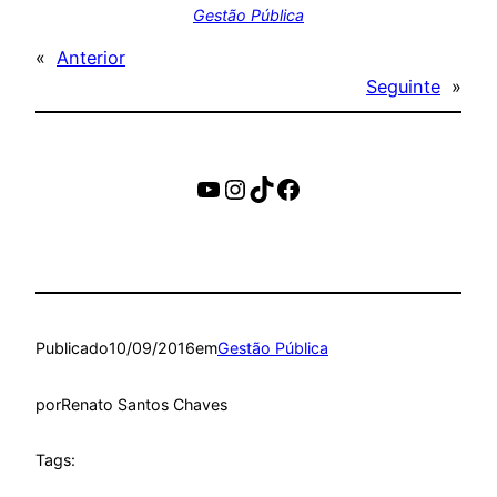
Gestão Pública
«
Anterior
Seguinte
»
https://www.youtube.c
Instagram
TikTok
Facebook
Publicado
10/09/2016
em
Gestão Pública
por
Renato Santos Chaves
Tags: