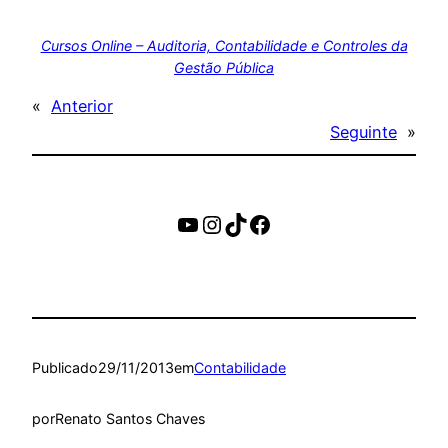
Cursos Online – Auditoria, Contabilidade e Controles da
Gestão Pública
«
Anterior
Seguinte
»
https://www.youtube.c
Instagram
TikTok
Facebook
Publicado
29/11/2013
em
Contabilidade
por
Renato Santos Chaves